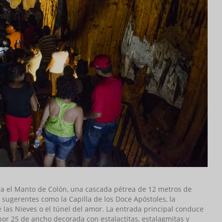
a el Manto de Colón, una cascada pétrea de 12 metros de
 sugerentes como la Capilla de los Doce Apóstoles, la
de las Nieves o el túnel del amor. La entrada principal conduce
por 25 de ancho decorada con estalactitas, estalagmitas y