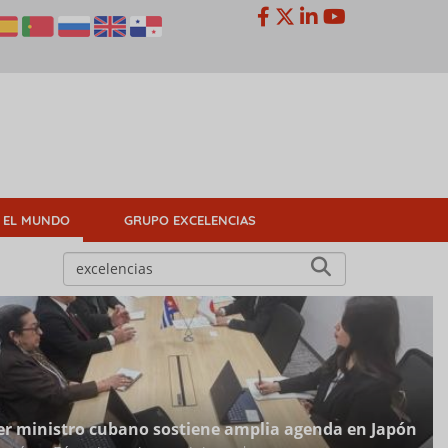
 EL MUNDO
GRUPO EXCELENCIAS
er ministro cubano sostiene amplia agenda en Japón