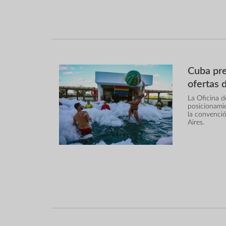
Cuba pre
ofertas 
La Oficina 
posicionami
la convenci
Aires.