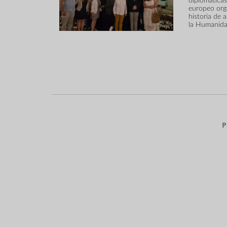
diplomática
europeo orga
historia de
la Humanida
Paginación
P