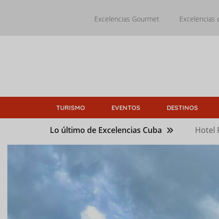
Pasar
al
Excelencias Gourmet
Excelencias 
contenido
principal
TURISMO
EVENTOS
DESTINOS
Lo último de Excelencias Cuba
Hotel 