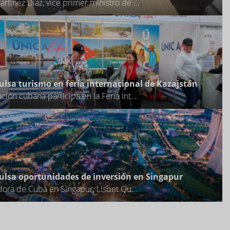
Eduardo Martínez Díaz, vice primer ministro de la República de Cuba, desarrolló este jueves en Tokio una amplia agenda de trabajo con autoridades japonesas, en el contexto de la C
lsa turismo en feria internacional de Kazajstán
Una delegación cubana participa en la Feria Internacional de Turismo de Kazajstán (KITF 2026), que se desarrolla en el recinto Atakent Expo de la capital kazaja.
lsa oportunidades de inversión en Singapur
La embajadora de Cuba en Singapur, Lisbet Quesada Luna, participó como oradora invitada especial en el Famposo Family Office Conclave & SPARK 2050, Singapur 2026, un evento de