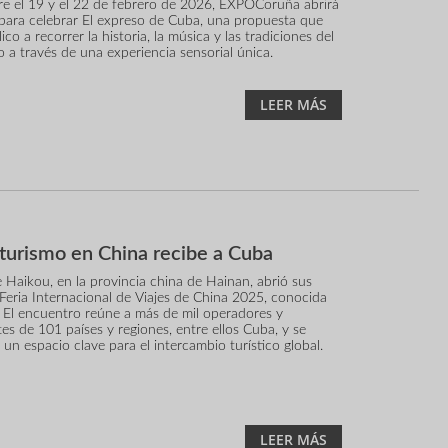
re el 19 y el 22 de febrero de 2026, EXPOCoruña abrirá
para celebrar El expreso de Cuba, una propuesta que
lico a recorrer la historia, la música y las tradiciones del
o a través de una experiencia sensorial única.
LEER MÁS
 turismo en China recibe a Cuba
 Haikou, en la provincia china de Hainan, abrió sus
 Feria Internacional de Viajes de China 2025, conocida
El encuentro reúne a más de mil operadores y
es de 101 países y regiones, entre ellos Cuba, y se
 un espacio clave para el intercambio turístico global.
LEER MÁS