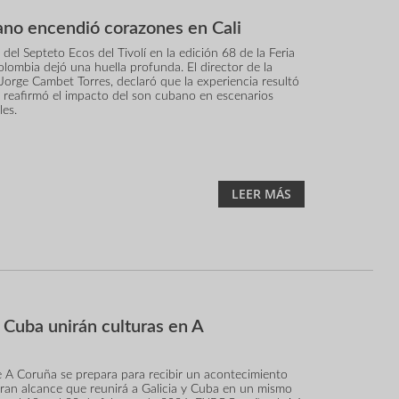
no encendió corazones en Cali
 del Septeto Ecos del Tivolí en la edición 68 de la Feria
olombia dejó una huella profunda. El director de la
Jorge Cambet Torres, declaró que la experiencia resultó
y reafirmó el impacto del son cubano en escenarios
les.
LEER MÁS
y Cuba unirán culturas en A
 A Coruña se prepara para recibir un acontecimiento
gran alcance que reunirá a Galicia y Cuba en un mismo