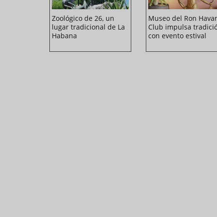
 rutas
Zoológico de 26, un
Museo del Ron Hava
e Cubana
lugar tradicional de La
Club impulsa tradici
ara el
Habana
con evento estival