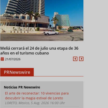
Realizan curso de
Italia y Cuba inauguran
Manifi
verano para cantineros
café Coworking en La
Haban
en Villa Clara
Habana
siglo X
Meliá cerrará el 24 de julio una etapa de 36
Cuba mantien
años en el turismo cubano
28/07/2026
21/07/2026
PRNewswire
Noticias PR Newswire
El arte de reconectar: 10 vivencias para
descubrir la magia estival de Loreto
LORETO, Mexico, 5 Aug. 2026 16:00 Uhr