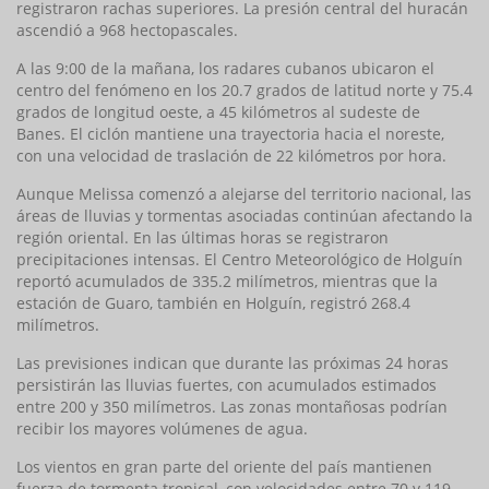
registraron rachas superiores. La presión central del huracán
ascendió a 968 hectopascales.
A las 9:00 de la mañana, los radares cubanos ubicaron el
centro del fenómeno en los 20.7 grados de latitud norte y 75.4
grados de longitud oeste, a 45 kilómetros al sudeste de
Banes. El ciclón mantiene una trayectoria hacia el noreste,
con una velocidad de traslación de 22 kilómetros por hora.
Aunque Melissa comenzó a alejarse del territorio nacional, las
áreas de lluvias y tormentas asociadas continúan afectando la
región oriental. En las últimas horas se registraron
precipitaciones intensas. El Centro Meteorológico de Holguín
reportó acumulados de 335.2 milímetros, mientras que la
estación de Guaro, también en Holguín, registró 268.4
milímetros.
Las previsiones indican que durante las próximas 24 horas
persistirán las lluvias fuertes, con acumulados estimados
entre 200 y 350 milímetros. Las zonas montañosas podrían
recibir los mayores volúmenes de agua.
Los vientos en gran parte del oriente del país mantienen
fuerza de tormenta tropical, con velocidades entre 70 y 119