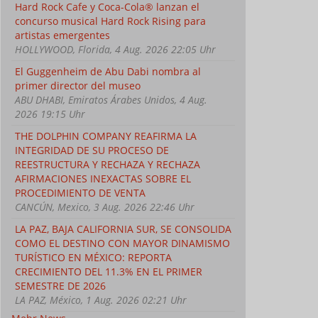
Hard Rock Cafe y Coca-Cola® lanzan el
concurso musical Hard Rock Rising para
artistas emergentes
HOLLYWOOD, Florida, 4 Aug. 2026 22:05 Uhr
El Guggenheim de Abu Dabi nombra al
primer director del museo
ABU DHABI, Emiratos Árabes Unidos, 4 Aug.
2026 19:15 Uhr
THE DOLPHIN COMPANY REAFIRMA LA
INTEGRIDAD DE SU PROCESO DE
Cuba mantiene hoteles
Grand Memories Santa
Turis
abiertos y operativos
Maria, una escapada al
impuls
REESTRUCTURA Y RECHAZA Y RECHAZA
paraíso
veran
AFIRMACIONES INEXACTAS SOBRE EL
social
PROCEDIMIENTO DE VENTA
CANCÚN, Mexico, 3 Aug. 2026 22:46 Uhr
LA PAZ, BAJA CALIFORNIA SUR, SE CONSOLIDA
COMO EL DESTINO CON MAYOR DINAMISMO
TURÍSTICO EN MÉXICO: REPORTA
CRECIMIENTO DEL 11.3% EN EL PRIMER
SEMESTRE DE 2026
LA PAZ, México, 1 Aug. 2026 02:21 Uhr