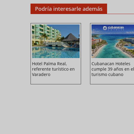
Podría interesarle además
le:
Hotel Palma Real,
Cubanacan Hoteles
te al
referente turístico en
cumple 39 años en e
anero
Varadero
turismo cubano