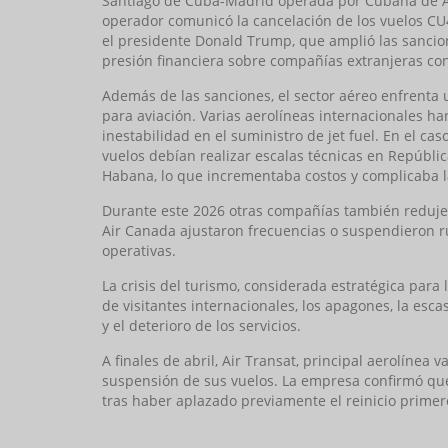
Santiago de Cuba-Madrid operada por Cubana de Av
operador comunicó la cancelación de los vuelos CU4
el presidente Donald Trump, que amplió las sancion
presión financiera sobre compañías extranjeras con 
Además de las sanciones, el sector aéreo enfrenta 
para aviación. Varias aerolíneas internacionales h
inestabilidad en el suministro de jet fuel. En el c
vuelos debían realizar escalas técnicas en Repúbli
Habana, lo que incrementaba costos y complicaba la
Durante este 2026 otras compañías también redujer
Air Canada ajustaron frecuencias o suspendieron rut
operativas.
La crisis del turismo, considerada estratégica para
de visitantes internacionales, los apagones, la esc
y el deterioro de los servicios.
A finales de abril, Air Transat, principal aerolínea
suspensión de sus vuelos. La empresa confirmó qu
tras haber aplazado previamente el reinicio primero