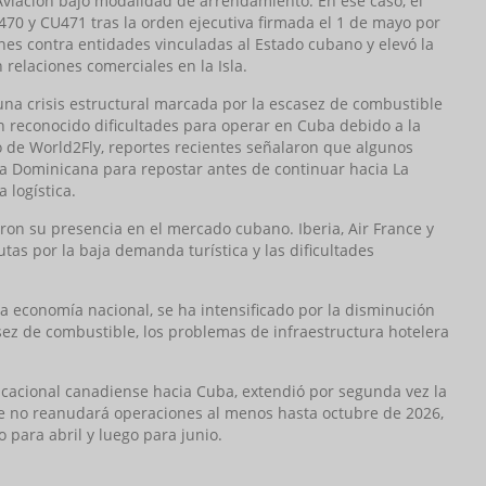
iación bajo modalidad de arrendamiento. En ese caso, el
70 y CU471 tras la orden ejecutiva firmada el 1 de mayo por
es contra entidades vinculadas al Estado cubano y elevó la
relaciones comerciales en la Isla.
una crisis estructural marcada por la escasez de combustible
an reconocido dificultades para operar en Cuba debido a la
aso de World2Fly, reportes recientes señalaron que algunos
ca Dominicana para repostar antes de continuar hacia La
 logística.
on su presencia en el mercado cubano. Iberia, Air France y
as por la baja demanda turística y las dificultades
 la economía nacional, se ha intensificado por la disminución
asez de combustible, los problemas de infraestructura hotelera
 vacacional canadiense hacia Cuba, extendió por segunda vez la
e no reanudará operaciones al menos hasta octubre de 2026,
 para abril y luego para junio.