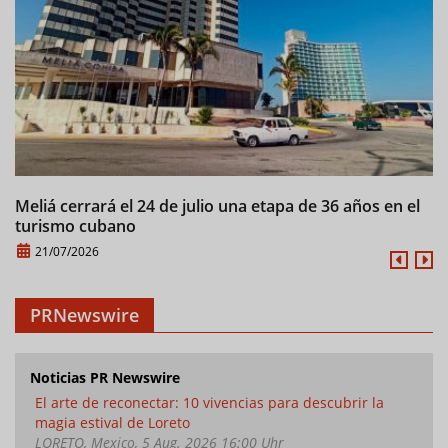
Meliá cerrará el 24 de julio una etapa de 36 años en el
C
turismo cubano
21/07/2026
PRNewswire
Noticias PR Newswire
El arte de reconectar: 10 vivencias para descubrir la
magia estival de Loreto
LORETO, Mexico, 5 Aug. 2026 16:00 Uhr