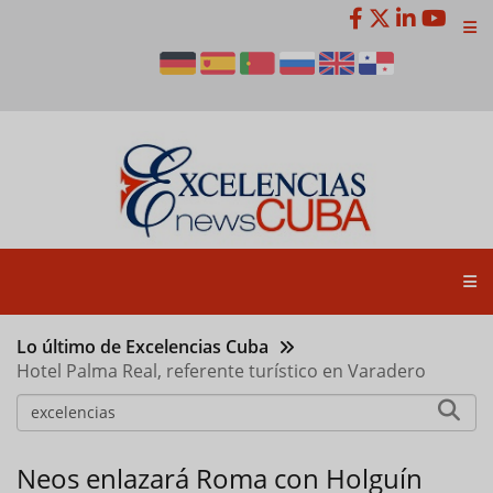
Pasar
al
contenido
principal
Lo último de Excelencias Cuba
Hotel Palma Real, referente turístico en Varadero
Neos enlazará Roma con Holguín