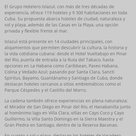
El Grupo Hotelero Islazul, con más de tres décadas de
experiencia, ofrece 119 hoteles y 9 300 habitaciones en toda
Cuba. Su propuesta abarca hoteles de ciudad, naturaleza y
sol y playa, además de las Casas en la Playa, una opción
privada y flexible frente al mar.
Islazul está presente en 14 ciudades principales, con
alojamientos que permiten descubrir la cultura, la historia y
la vida cotidiana cubana: desde el Hotel Vueltabajo en Pinar
del Río, puerta de entrada a la Ruta del Tabaco, hasta
opciones en La Habana como Caribbean, Paseo Habana,
Colina y Vedado Azul; pasando por Santa Clara, Sancti
Spíritus, Bayamo, Guantánamo y Santiago de Cuba, donde
destacan hoteles cercanos a sitios emblemáticos como el
Parque Céspedes y el Castillo del Morro.
La cadena también ofrece experiencias en plena naturaleza:
el Mirador de San Diego en Pinar del Río, el Hanabanilla junto
al h
omónimo
l
ago en Villa Clara, villas en Cayo Coco y Cayo
Guillermo, la Villa Santo Domingo en la Sierra Maestra y el
Gran Piedra en Santiago, dentro de la Reserva Baconao.
En cuanto a sol y playa, destacan los hoteles de Varadero