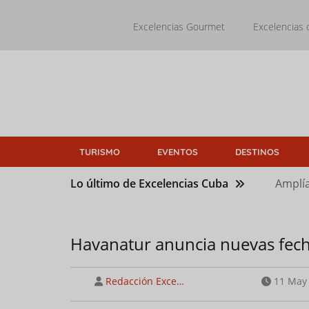
Pasar
al
Excelencias Gourmet
Excelencias 
contenido
principal
TURISMO
EVENTOS
DESTINOS
Lo último de Excelencias Cuba
Amplía
Havanatur anuncia nuevas fecha
Redacción Exce…
11 May 