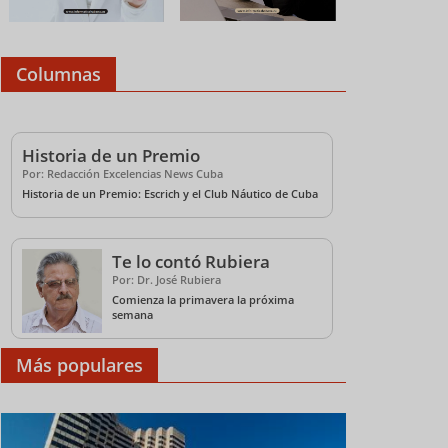
Columnas
Historia de un Premio
Por: Redacción Excelencias News Cuba
Historia de un Premio: Escrich y el Club Náutico de Cuba
Te lo contó Rubiera
Grand Memories Santa
Turismo cubano
Havana
Maria, una escapada al
impulsa talleres de
feria 
Por: Dr. José Rubiera
paraíso
verano con enfoque
de Ver
Comienza la primavera la próxima
social
semana
Más populares