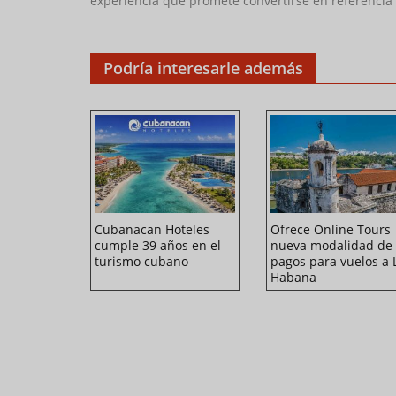
experiencia que promete convertirse en referencia 
Podría interesarle además
a
Cubanacan Hoteles
Ofrece Online Tours
en Cuba
cumple 39 años en el
nueva modalidad de
turismo cubano
pagos para vuelos a 
Habana