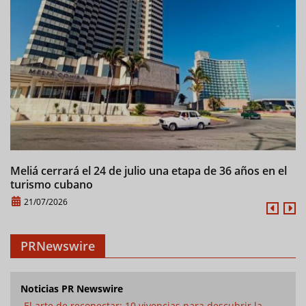
Meliá cerrará el 24 de julio una etapa de 36 años en el
C
turismo cubano
21/07/2026
PRNewswire
Noticias PR Newswire
El arte de reconectar: 10 vivencias para descubrir la